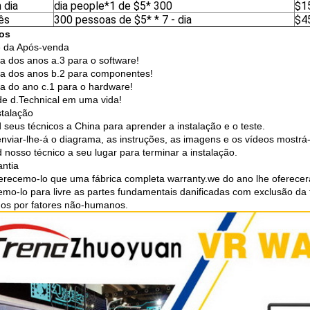
 dia
dia people*1 de $5* 300
$1
ês
300 pessoas de $5* * 7 - dia
$4
ços
e da Após-venda
ia dos anos a.3 para o software!
ia dos anos b.2 para componentes!
ia do ano c.1 para o hardware!
de d.Technical em uma vida!
stalação
 seus técnicos a China para aprender a instalação e o teste.
nviar-lhe-á o diagrama, as instruções, as imagens e os vídeos mostrá-
 nosso técnico a seu lugar para terminar a instalação.
ntia
erecemo-lo que uma fábrica completa warranty.we do ano lhe oferecer
emo-lo para livre as partes fundamentais danificadas com exclusão da 
dos por fatores não-humanos.