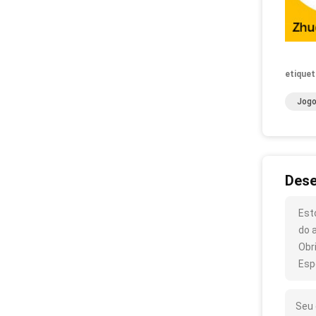
etiquet
Jogo
Dese
Est
do 
Obr
Esp