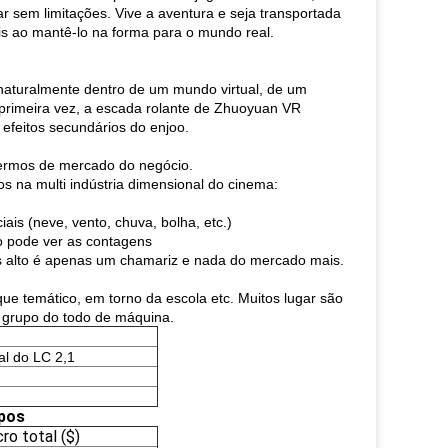
ar sem limitações. Vive a aventura e seja transportada
is ao mantê-lo na forma para o mundo real.
 naturalmente dentro de um mundo virtual, de um
 primeira vez, a escada rolante de Zhuoyuan VR
efeitos secundários do enjoo.
termos de mercado do negócio.
 na multi indústria dimensional do cinema:
ais (neve, vento, chuva, bolha, etc.)
ão pode ver as contagens
is alto é apenas um chamariz e nada do mercado mais.
que temático, em torno da escola etc. Muitos lugar são
 grupo do todo de máquina.
al do LC 2,1
pos
ro total ($)