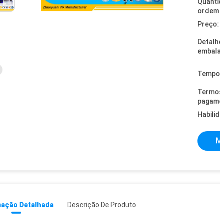
Quanti
ordem 
Preço:
Detalh
embal
Tempo 
Termo
pagam
Habili
M
mação Detalhada
Descrição De Produto