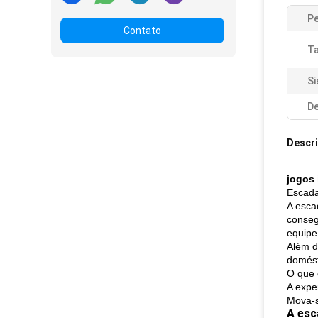
P
Contato
T
Si
De
Descr
jogos 
Escada
A esca
conseg
equipe 
Além d
domést
O que 
A expe
Mova-s
A esc