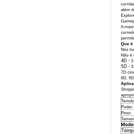
corrid
além d
Explor
Gamepl
A maio
corred
permit
Que é 
Nós to
Não é 
4D -
3
5D -
3
7D cin
8D, 9D
Aplica
Shoppi
apropr
Tensã
Poder
Peso
Taman
Modo 
Temp