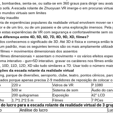
a, bombardea, senta-se, ou salta-se em 360 graus para dirigir seu avat
o sofá. A escada rolante de Zhuoyuan VR imerge-o em procuras virtua
e mundos virtuais sem limites
ay inaudito
ria de experiências populares da realidade virtual envolvem mover-se
or e de um tiro, ou de um passeio e de uma exploração imensos. Pela
e estas experiências de VR com segurança e confortavelmente sem os 
a diferença entre 4D, 5D, 6D, 7D, 8D, 9D, XD, filmes?
dos conhecemos o significado de 3D. Até 3D é física e começa então 
um padrão, mas os seguintes termos são os mais amplamente utilizados
 filmes + movimentos dimensionais dos assentos
 filmes dimensionais + assentam o movimento + os vários efeitos especi
ema interativo - gun+5D interativo. gravar os caráteres nos filmes ent
, 10D, 11D, 12D, XD são tudo similares a 7D. Usar todo o número ma
ções da escada rolante da realidade virtual
ng, parque de diversões, aeroporto, clube, teatro, pontos cênicos, par
iados porque apenas precisa 2-9 medidores de reposição de colocar o
o
220 v
Vidros de VR
P 1080
500 w
Sistema de som
Áudio do can
200 quilogramas
Exposição
42" LCD
ho
1.7*1.2*2.5 m
Filmes
7 PCes
do lucro para a
da
3 gru
escada rolante
realidade virtual de
o
Análise do lucro
Luc