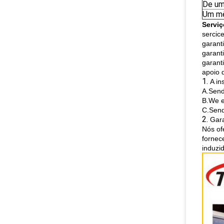
De um
Um m
Servi
sercic
garant
garant
garant
apoio 
1.
A in
A.Send
B.We e
C.Send
2.
Gara
Nós of
fornec
induzi