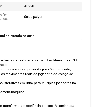
o:
AC220
o De
único palyer
ores:
tual da escada rolante
rolante da realidade virtual dos filmes do vr 9d
ração
usou a tecnologia superior da posição do mundo,
r os movimentos reais do jogador e da colega de
 interativos em linha para múltiplos jogadores no
ão homem-máquina.
o e transforma a experiência do jogo. A caminhada,