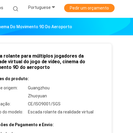
Portuguese
os
Pedir um orçamento
Cinema Do Movimento 9D Do Aeroporto
a rolante para múltiplos jogadores da
ade virtual do jogo de vídeo, cinema do
ento 9D do aeroporto
es do produto:
de origem:
Guangzhou
Zhuoyuan
cação:
CE/ISO9001/SGS
 do modelo:
Escada rolante da realidade virtual
ões de Pagamento e Envio: