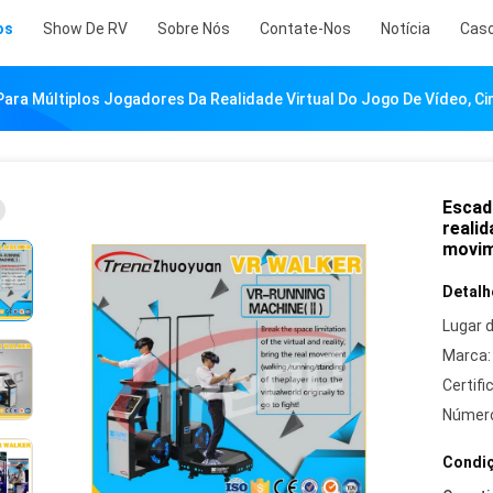
os
Show De RV
Sobre Nós
Contate-Nos
Notícia
Cas
Para Múltiplos Jogadores Da Realidade Virtual Do Jogo De Vídeo, 
Escad
realid
movim
Detalh
Lugar 
Marca:
Certifi
Número
Condiç