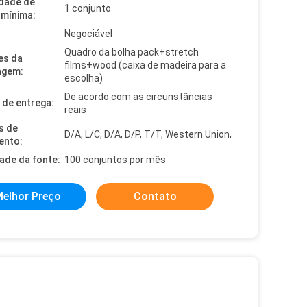
dade de
1 conjunto
mínima:
Negociável
Quadro da bolha pack+stretch
es da
films+wood (caixa de madeira para a
agem:
escolha)
De acordo com as circunstâncias
de entrega:
reais
s de
D/A, L/C, D/A, D/P, T/T, Western Union,
ento:
dade da fonte:
100 conjuntos por mês
elhor Preço
Contato