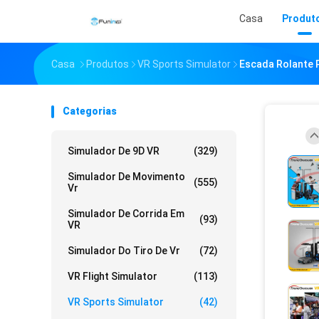
Casa
Produt
Casa
Produtos
VR Sports Simulator
Escada Rolante 
Categorias
Simulador De 9D VR
(329)
Simulador De Movimento
(555)
Vr
Simulador De Corrida Em
(93)
VR
Simulador Do Tiro De Vr
(72)
VR Flight Simulator
(113)
VR Sports Simulator
(42)