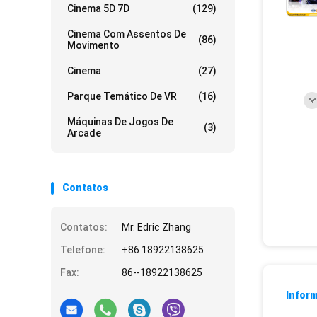
Cinema 5D 7D
(129)
Cinema Com Assentos De
(86)
Movimento
Cinema
(27)
Parque Temático De VR
(16)
Máquinas De Jogos De
(3)
Arcade
Contatos
Contatos:
Mr. Edric Zhang
Telefone:
+86 18922138625
Fax:
86--18922138625
Infor