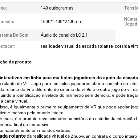
eso:
140 quilogramas
Tensã
Númer
amanho:
1600*1400*2400mm
Jogad
stema De Som:
Áudio do canal do LC 2,1
stacar:
realidade virtual da escada rolante
,
corrida vir
ição de produto
interativos em linha para múltiplos jogadores do apoio da escada 
 rolante de Vr-- Jogo para múltiplos jogadores aberto caminho da inte
da rolante de Vr é diferente do cinema do vr 9d e o outro jogo do vr, 
uindo a identificação nivelada do milímetro sem demora. e pode traça
à cena virtual.
isso, é igualmente o primeiro equipamento de VR que pode apoiar jogos
ico e mesmo pelo mundo inteiro.
é mais, é o produto revolucionário na história do estúdio da interaç
riência final de Immersive
e naturalmente em mundos virtuais
ada rolante
da realidade virtual de
Zhuoyuan
contrata o corpo inteir