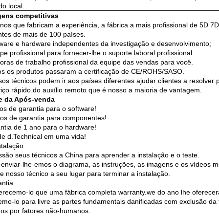
o local.
gens competitivas
nos que fabricam a experiência, a fábrica a mais profissional de 5D 7D
ntes de mais de 100 países.
ware e hardware independentes da investigação e desenvolvimento;
pe profissional para fornecer-lhe o suporte laboral profissional.
oras de trabalho profissional da equipe das vendas para você.
s os produtos passaram a certificação de CE/ROHS/SASO.
os técnicos podem ir aos países diferentes ajudar clientes a resolver
iço rápido do auxílio remoto que é nosso a maioria de vantagem.
ce da Após-venda
os de garantia para o software!
os de garantia para componentes!
ntia de 1 ano para o hardware!
de d.Technical em uma vida!
stalação
ssão seus técnicos a China para aprender a instalação e o teste.
 enviar-lhe-emos o diagrama, as instruções, as imagens e os vídeos mo
ie nosso técnico a seu lugar para terminar a instalação.
ntia
erecemo-lo que uma fábrica completa warranty.we do ano lhe oferecer
emo-lo para livre as partes fundamentais danificadas com exclusão da 
dos por fatores não-humanos.