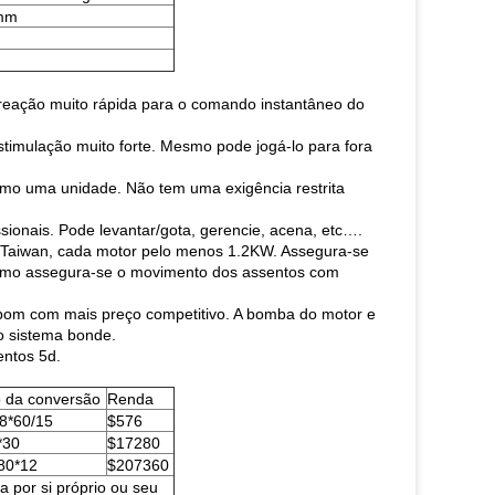
mm
a reação muito rápida para o comando instantâneo do
timulação muito forte. Mesmo pode jogá-lo para fora
omo uma unidade. Não tem uma exigência restrita
ionais. Pode levantar/gota, gerencie, acena, etc….
 Taiwan, cada motor pelo menos 1.2KW. Assegura-se
como assegura-se o movimento dos assentos com
o bom com mais preço competitivo. A bomba do motor e
 o sistema bonde.
entos 5d.
 da conversão
Renda
8*60/15
$576
*30
$17280
80*12
$207360
a por si próprio ou seu