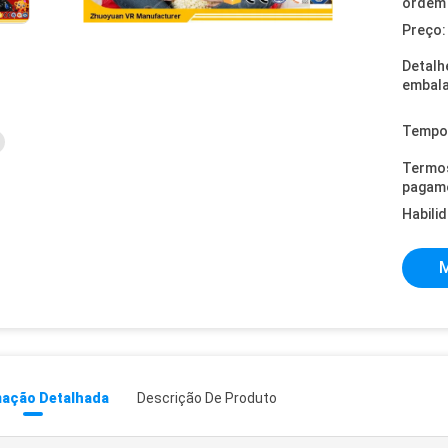
ordem 
Preço:
Detalh
embal
Tempo 
Termo
pagam
Habili
M
mação Detalhada
Descrição De Produto