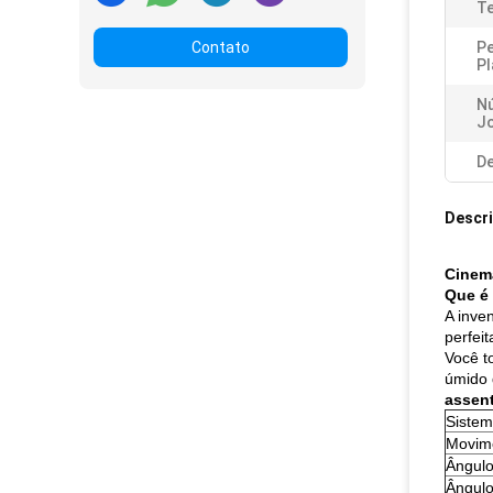
T
Contato
P
Pl
N
J
De
Descr
Cinema
Que é 
A inve
perfei
Você t
úmido 
assen
Sistem
Movim
Ângulo
Ângulo