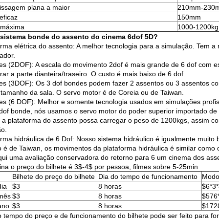
rissagem plana a maior
210mm-230
eficaz
150mm
 máxima
1000-1200kg
 sistema bonde do assento do cinema 6dof 5D?
orma elétrica do assento: A melhor tecnologia para a simulação. Tem 
ador.
ões (2DOF): A escala do movimento 2dof é mais grande de 6 dof com es
ar a parte dianteira/traseiro. O custo é mais baixo de 6 dof.
ões (3DOF): Os 3 dof bondes podem fazer 2 assentos ou 3 assentos c
 tamanho da sala. O servo motor é de Coreia ou de Taiwan.
ões (6 DOF): Melhor e somente tecnologia usados em simulações profiss
dof bonde, nós usamos o servo motor do poder superior importado de
 a plataforma do assento possa carregar o peso de 1200kgs, assim 
ão.
orma hidráulica de 6 Dof: Nosso sistema hidráulico é igualmente muit
o é de Taiwan, os movimentos da plataforma hidráulica é similar como
qui uma avaliação conservadora do retorno para 6 um cinema dos ass
na o preço do bilhete é 3$-4$ por pessoa, filmes sobre 5-25min
Bilhete do preço do bilhete
Dia do tempo de funcionamento
Modo
ia
$3
8 horas
$6*3*
mês
$3
8 horas
$576
ano
$3
8 horas
$172
o tempo do preço e de funcionamento do bilhete pode ser feito para for