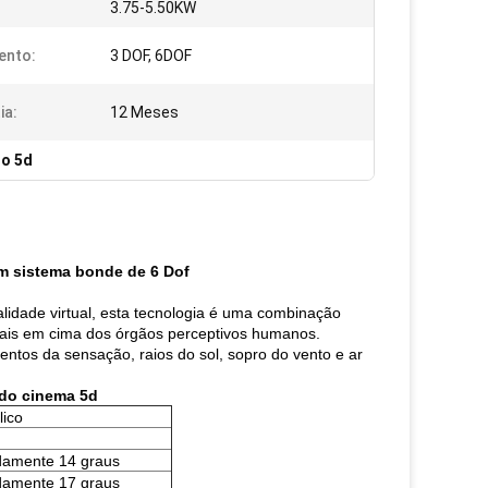
3.75-5.50KW
ento:
3 DOF, 6DOF
ia:
12 Meses
to 5d
m sistema bonde de 6 Dof
idade virtual, esta tecnologia é uma combinação
iais em cima dos órgãos perceptivos humanos.
entos da sensação, raios do sol, sopro do vento e ar
 do cinema 5d
lico
damente 14 graus
damente 17 graus