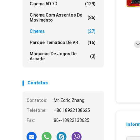
Cinema 5D 7D
(129)
Cinema Com Assentos De
(86)
Movimento
Cinema
(27)
Parque Temático De VR
(16)
Máquinas De Jogos De
(3)
Arcade
Contatos
Contatos:
Mr. Edric Zhang
Telefone:
+86 18922138625
Fax:
86--18922138625
Infor