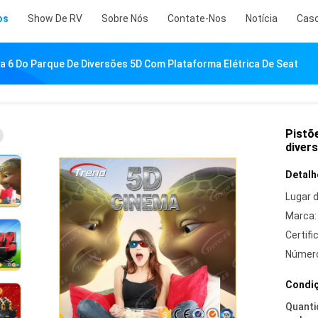
os
Show De RV
Sobre Nós
Contate-Nos
Notícia
Cas
a 6 Do Parque De Diversões 5D Com Plataforma Elétrica De Seat
Pistõ
diver
Detalh
Lugar 
Marca:
Certifi
Número
Condiç
Quanti