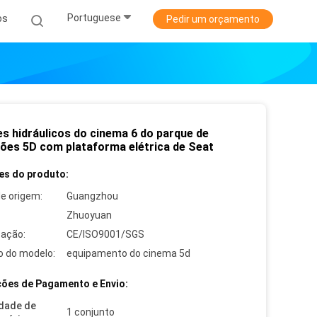
Portuguese
os
Pedir um orçamento
es hidráulicos do cinema 6 do parque de
sões 5D com plataforma elétrica de Seat
es do produto:
de origem:
Guangzhou
Zhuoyuan
cação:
CE/ISO9001/SGS
 do modelo:
equipamento do cinema 5d
ões de Pagamento e Envio:
dade de
1 conjunto