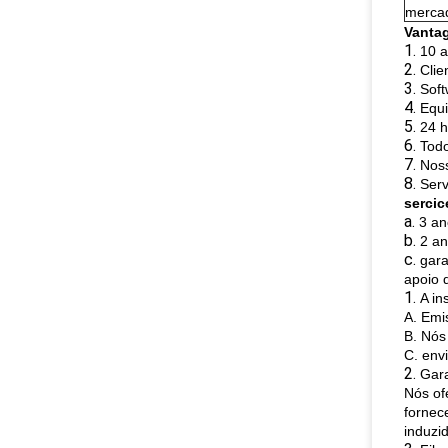
mercad
Vanta
1.
10 a
2.
Clie
3.
Soft
4.
Equi
5.
24 h
6.
Todo
7.
Noss
8.
Serv
serci
a.
3 an
b.
2 an
c.
gara
apoio 
1.
A in
A. Emi
B. Nós
C. env
2.
Gara
Nós of
fornec
induzi