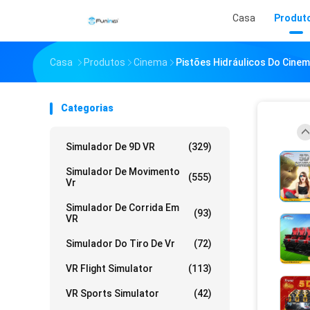
Casa
Produt
Casa
Produtos
Cinema
Pistões Hidráulicos Do Cinem
Categorias
Simulador De 9D VR
(329)
Simulador De Movimento
(555)
Vr
Simulador De Corrida Em
(93)
VR
Simulador Do Tiro De Vr
(72)
VR Flight Simulator
(113)
VR Sports Simulator
(42)