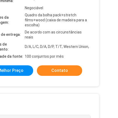
mínima:
Negociável
Quadro da bolha pack+stretch
es da
films+wood (caixa de madeira para a
agem:
escolha)
De acordo com as circunstâncias
de entrega:
reais
s de
D/A, L/C, D/A, D/P, T/T, Western Union,
ento:
dade da fonte:
100 conjuntos por mês
elhor Preço
Contato