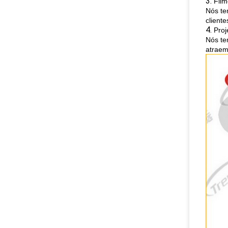
3.
Film
Nós te
client
4.
Proj
Nós te
atraem