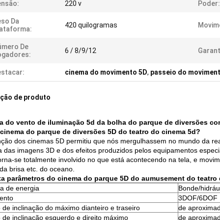
ensão:
220 v
Poder:
eso Da
420 quilogramas
Movim
ataforma:
úmero De
6 / 8/9/12
Garant
ogadores:
stacar:
cinema do movimento 5D
,
passeio do movimen
ição de produto
 do vento de iluminação 5d da bolha do parque de diversões co
cinema do parque de diversões 5D do teatro do cinema 5d?
nção dos cinemas 5D permitiu que nós mergulhassem no mundo da real
ta das imagens 3D e dos efeitos produzidos pelos equipamentos espec
orna-se totalmente involvido no que está acontecendo na tela, e movim
da brisa etc. do oceano.
ta parâmetros do cinema do parque 5D do aumusement do teatro
a de energia
Bonde/hidráu
ento
3DOF/6DOF
 de inclinação do máximo dianteiro e traseiro
de aproxima
 de inclinação esquerdo e direito máximo
de aproxima