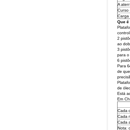
A ater
Curso 
Carga
Que é
Plataf
control
2 pist
ao dobr
3 pist
para o
6 pist
Para 6
de que
precis
Plataf
de óle
Está a
Em Chi
Cada d
Cada 
Cada 
Nota: 